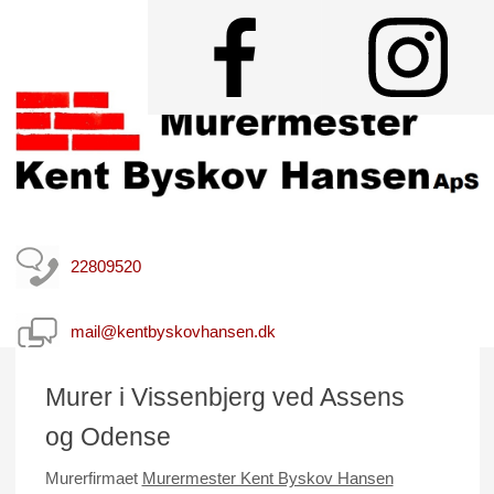
22809520
mail@kentbyskovhansen.dk
Murer i Vissenbjerg ved Assens
og Odense
Murerfirmaet
Murermester Kent Byskov Hansen