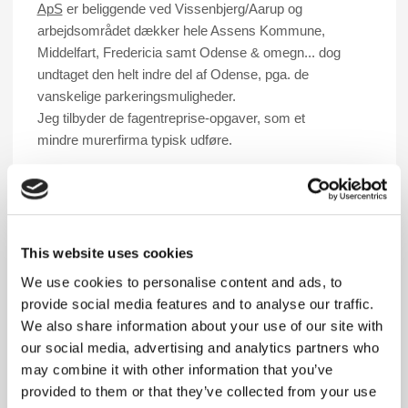
ApS
er beliggende ved Vissenbjerg/Aarup og
arbejdsområdet dækker hele Assens Kommune,
Middelfart, Fredericia samt Odense & omegn... dog
undtaget den helt indre del af Odense, pga. de
vanskelige parkeringsmuligheder.
Jeg tilbyder de fagentreprise-opgaver, som et
mindre murerfirma typisk udføre.
Dertil henviser jeg også gerne til mine
samarbejdspartnere
inden for de øvrige faggrupper,
som eksempelvis vvs, elektriker, tømrer og maler
således at vi i fællesskab kan samarbejde om at
This website uses cookies
løse jeres opgave.
We use cookies to personalise content and ads, to
provide social media features and to analyse our traffic.
Mine kerneområder:
We also share information about your use of our site with
our social media, advertising and analytics partners who
Mit kerneområde som murer består af en række
may combine it with other information that you’ve
traditionelle arbejdsområder, hvilket blandt andet
provided to them or that they’ve collected from your use
inkluderer: