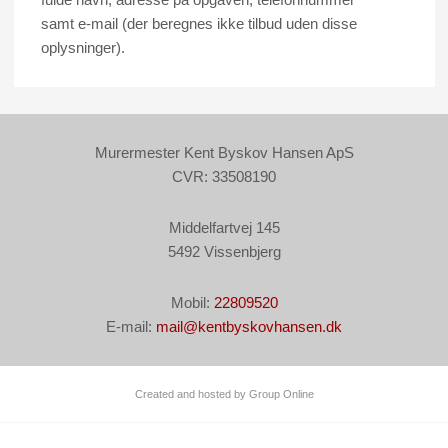
samt e-mail (der beregnes ikke tilbud uden disse
oplysninger).
Murermester Kent Byskov Hansen ApS​
CVR: 33508190
Middelfartvej 145
5492 Vissenbjerg​
Mobil:
22809520
E-mail:
mail@kentbyskovhansen.dk
Created and hosted by Group Online