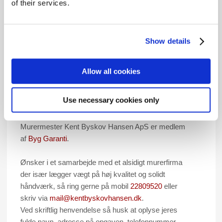
of their services.
Flise- og Klinkearbejde
Modernisering/opfriskning af badeværelser
Show details
Microcement
Indvendig e
fterisolering i diffusionsåben
Allow all cookies
Multipor
(Isopore isoleringssystem)
Netpuds Renovering
Use necessary cookies only
Reparationer & Renovering
er
Murermester Kent Byskov Hansen ApS er medlem
af
Byg Garanti
.
Ønsker i et samarbejde med et alsidigt murerfirma
der især lægger vægt på høj kvalitet og solidt
håndværk, så ring gerne på mobil
22809520
eller
skriv via
mail@kentbyskovhansen.dk
.
​Ved skriftlig henvendelse så husk at oplyse jeres
fulde navn, adresse på opgaven, telefonnummer